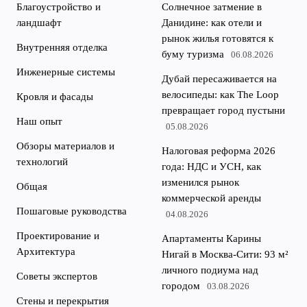
Благоустройство и
Солнечное затмение в
ландшафт
Данидине: как отели и
рынок жилья готовятся к
Внутренняя отделка
буму туризма
06.08.2026
Инженерные системы
Дубай пересаживается на
велосипеды: как The Loop
Кровля и фасады
превращает город пустыни
Наш опыт
05.08.2026
Обзоры материалов и
Налоговая реформа 2026
технологий
года: НДС и УСН, как
изменился рынок
Общая
коммерческой аренды
Пошаговые руководства
04.08.2026
Проектирование и
Апартаменты Карины
Архитектура
Нигай в Москва-Сити: 93 м²
личного подиума над
Советы экспертов
городом
03.08.2026
Стены и перекрытия