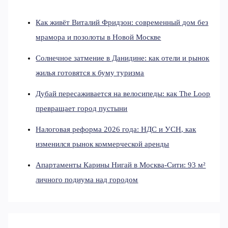
Как живёт Виталий Фридзон: современный дом без
мрамора и позолоты в Новой Москве
Солнечное затмение в Данидине: как отели и рынок
жилья готовятся к буму туризма
Дубай пересаживается на велосипеды: как The Loop
превращает город пустыни
Налоговая реформа 2026 года: НДС и УСН, как
изменился рынок коммерческой аренды
Апартаменты Карины Нигай в Москва-Сити: 93 м²
личного подиума над городом