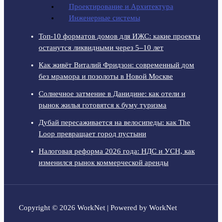
Проектирование и Архитектура
Инженерные системы
Топ-10 форматов домов для ИЖС: какие проекты
останутся ликвидными через 5–10 лет
Как живёт Виталий Фридзон: современный дом
без мрамора и позолоты в Новой Москве
Солнечное затмение в Данидине: как отели и
рынок жилья готовятся к буму туризма
Дубай пересаживается на велосипеды: как The
Loop превращает город пустыни
Налоговая реформа 2026 года: НДС и УСН, как
изменился рынок коммерческой аренды
Copyright © 2026 WorkNet | Powered by WorkNet