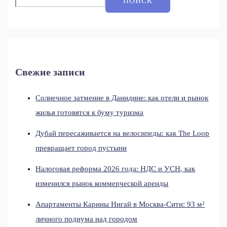
ПОИСК
Свежие записи
Солнечное затмение в Данидине: как отели и рынок
жилья готовятся к буму туризма
Дубай пересаживается на велосипеды: как The Loop
превращает город пустыни
Налоговая реформа 2026 года: НДС и УСН, как
изменился рынок коммерческой аренды
Апартаменты Карины Нигай в Москва-Сити: 93 м²
личного подиума над городом