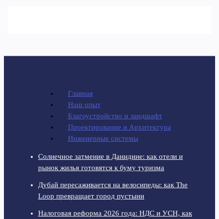
Главная
Наш опыт
Благоустройство и ландшафт
Проектирование и Архитектура
Инженерные системы
Солнечное затмение в Данидине: как отели и
рынок жилья готовятся к буму туризма
Дубай пересаживается на велосипеды: как The
Loop превращает город пустыни
Налоговая реформа 2026 года: НДС и УСН, как