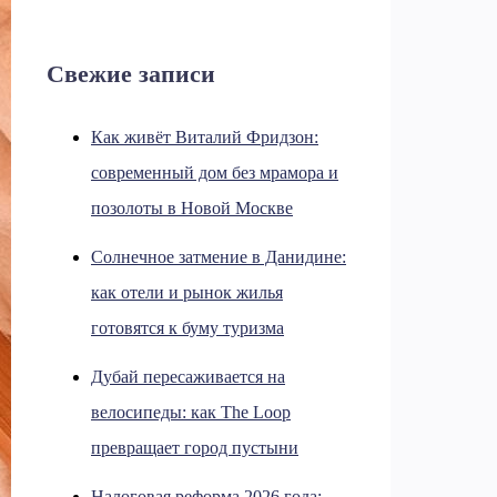
Свежие записи
Как живёт Виталий Фридзон:
современный дом без мрамора и
позолоты в Новой Москве
Солнечное затмение в Данидине:
как отели и рынок жилья
готовятся к буму туризма
Дубай пересаживается на
велосипеды: как The Loop
превращает город пустыни
Налоговая реформа 2026 года: