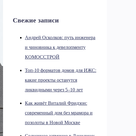
Свежие записи
Андрей Осколков: путь инженера
и чиновника к девелопменту
КОМОССТРОЙ
Топ-10 форматов домов для ИЖС:
какие проекты останутся
ликвидными через 5–10 лет
Как живёт Виталий Фридзон:
современный дом без мрамора и
позолоты в Новой Москве
Солнечное затмение в Данидине: