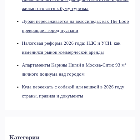
жилья готовятся к буму туризма
Дубай пересаживается на велосипеды: как The Loop
превращает город пустыни
Налоговая реформа 2026 года: НДС и УСН, как
изменился рынок коммерческой аренды
Апартаменты Карины Нигай в Москва-Сити: 93 м²
личного подиума над городом
Куда переехать с собакой или кошкой в 2026 году:
страны, правила и документы
Категории