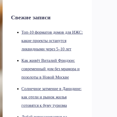
Свежие записи
Топ-10 форматов домов для ИЖС:
какие проекты останутся
ликвидными через 5–10 лет
Как живёт Виталий Фридзон:
современный дом без мрамора и
позолоты в Новой Москве
Солнечное затмение в Данидине:
как отели и рынок жилья
готовятся к буму туризма
Дубай пересаживается на