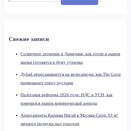
Свежие записи
Солнечное затмение в Данидине: как отели и рынок
жилья готовятся к буму туризма
Дубай пересаживается на велосипеды: как The Loop
превращает город пустыни
Налоговая реформа 2026 года: НДС и УСН, как
изменился рынок коммерческой аренды
Апартаменты Карины Нигай в Москва-Сити: 93 м²
личного подиума над городом