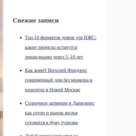
Свежие записи
Топ-10 форматов домов для ИЖС:
какие проекты останутся
ликвидными через 5–10 лет
Как живёт Виталий Фридзон:
современный дом без мрамора и
позолоты в Новой Москве
Солнечное затмение в Данидине:
как отели и рынок жилья
готовятся к буму туризма
Дубай пересаживается на