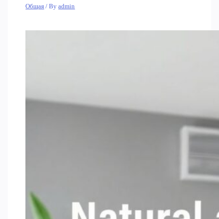
Общая
/ By
admin