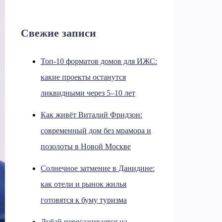
Свежие записи
Топ-10 форматов домов для ИЖС:
какие проекты останутся
ликвидными через 5–10 лет
Как живёт Виталий Фридзон:
современный дом без мрамора и
позолоты в Новой Москве
Солнечное затмение в Данидине:
как отели и рынок жилья
готовятся к буму туризма
Дубай пересаживается на