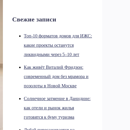
Свежие записи
Топ-10 форматов домов для ИЖС:
какие проекты останутся
ликвидными через 5–10 лет
Как живёт Виталий Фридзон:
современный дом без мрамора и
позолоты в Новой Москве
Солнечное затмение в Данидине:
как отели и рынок жилья
готовятся к буму туризма
Дубай пересаживается на