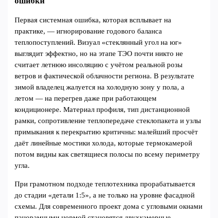
ошибки
Первая системная ошибка, которая всплывает на
практике, — игнорирование годового баланса
теплопоступлений. Визуал «стеклянный угол на юг»
выглядит эффектно, но на этапе ТЭО почти никто не
считает летнюю инсоляцию с учётом реальной розы
ветров и фактической облачности региона. В результате
зимой владелец жалуется на холодную зону у пола, а
летом — на перегрев даже при работающем
кондиционере. Материал профиля, тип дистанционной
рамки, сопротивление теплопередаче стеклопакета и узлы
примыкания к перекрытию критичны: малейший просчёт
даёт линейные мостики холода, которые термокамерой
потом видны как светящиеся полосы по всему периметру
угла.
При грамотном подходе теплотехника прорабатывается
до стадии «детали 1:5», а не только на уровне фасадной
схемы. Для современного проект дома с угловыми окнами
панорамными нормой становятся двухкамерные