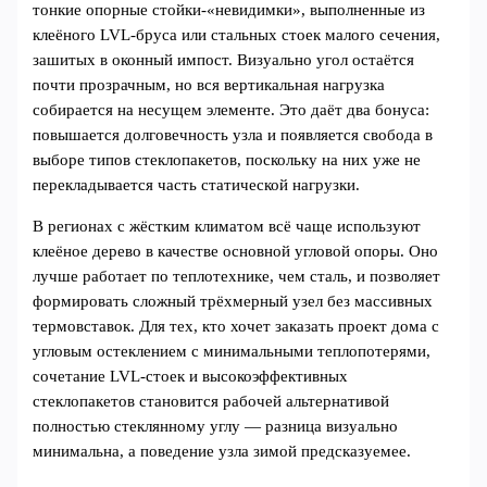
тонкие опорные стойки‑«невидимки», выполненные из
клеёного LVL‑бруса или стальных стоек малого сечения,
зашитых в оконный импост. Визуально угол остаётся
почти прозрачным, но вся вертикальная нагрузка
собирается на несущем элементе. Это даёт два бонуса:
повышается долговечность узла и появляется свобода в
выборе типов стеклопакетов, поскольку на них уже не
перекладывается часть статической нагрузки.
В регионах с жёстким климатом всё чаще используют
клеёное дерево в качестве основной угловой опоры. Оно
лучше работает по теплотехнике, чем сталь, и позволяет
формировать сложный трёхмерный узел без массивных
термовставок. Для тех, кто хочет заказать проект дома с
угловым остеклением с минимальными теплопотерями,
сочетание LVL‑стоек и высокоэффективных
стеклопакетов становится рабочей альтернативой
полностью стеклянному углу — разница визуально
минимальна, а поведение узла зимой предсказуемее.