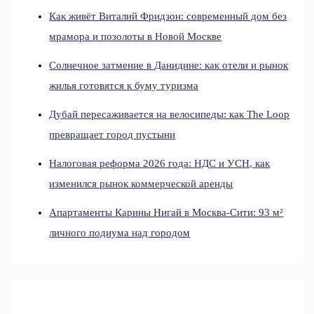
Как живёт Виталий Фридзон: современный дом без
мрамора и позолоты в Новой Москве
Солнечное затмение в Данидине: как отели и рынок
жилья готовятся к буму туризма
Дубай пересаживается на велосипеды: как The Loop
превращает город пустыни
Налоговая реформа 2026 года: НДС и УСН, как
изменился рынок коммерческой аренды
Апартаменты Карины Нигай в Москва-Сити: 93 м²
личного подиума над городом