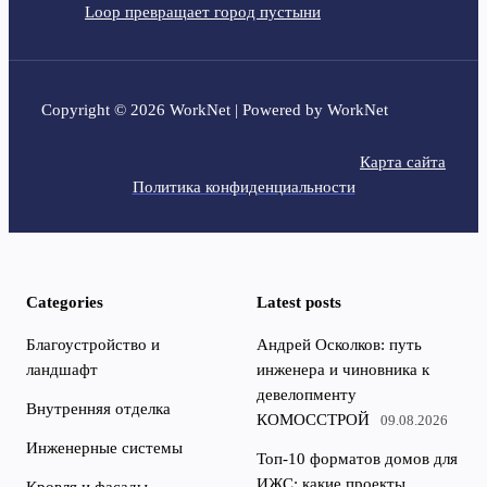
Loop превращает город пустыни
Copyright © 2026 WorkNet | Powered by WorkNet
Карта сайта
Политика конфиденциальности
Categories
Latest posts
Благоустройство и
Андрей Осколков: путь
ландшафт
инженера и чиновника к
девелопменту
Внутренняя отделка
КОМОССТРОЙ
09.08.2026
Инженерные системы
Топ-10 форматов домов для
ИЖС: какие проекты
Кровля и фасады