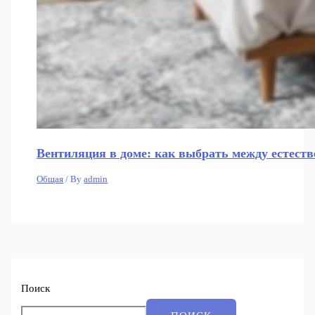
Вентиляция в доме: как выбрать между естеств
Общая
/ By
admin
Поиск