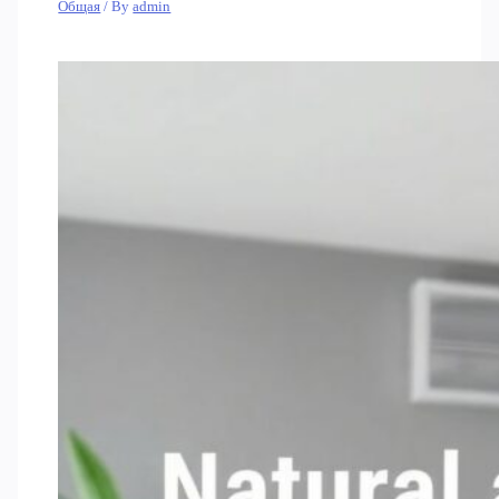
Общая
/ By
admin