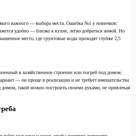
 самого важного — выбора места. Ошибка №1 у новичков:
ажется удобно — близко к кухне, легко добраться зимой. Но
ышенное место, где грунтовые воды проходят глубже 2,5
троенный в хозяйственное строение или погреб под домом.
ариант — он проще в реализации и не требует вмешательства
 домом, такой можно построить своими руками, не привлекая
греба
ользуйте колышки и шнур, чтобы очертить периметр.