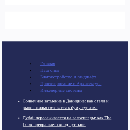
Главная
Наш опыт
Благоустройство и ландшафт
Проектирование и Архитектура
Инженерные системы
Солнечное затмение в Данидине: как отели и
рынок жилья готовятся к буму туризма
Дубай пересаживается на велосипеды: как The
Loop превращает город пустыни