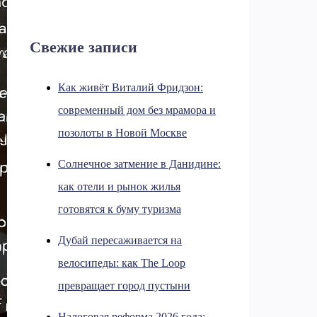
Свежие записи
Как живёт Виталий Фридзон:
современный дом без мрамора и
позолоты в Новой Москве
Солнечное затмение в Данидине:
как отели и рынок жилья
готовятся к буму туризма
Дубай пересаживается на
велосипеды: как The Loop
превращает город пустыни
Налоговая реформа 2026 года: