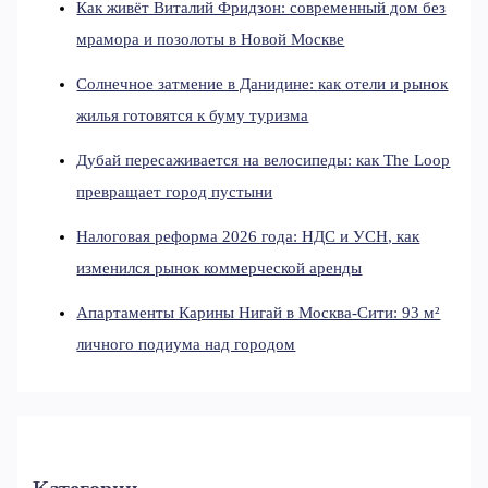
Как живёт Виталий Фридзон: современный дом без
мрамора и позолоты в Новой Москве
Солнечное затмение в Данидине: как отели и рынок
жилья готовятся к буму туризма
Дубай пересаживается на велосипеды: как The Loop
превращает город пустыни
Налоговая реформа 2026 года: НДС и УСН, как
изменился рынок коммерческой аренды
Апартаменты Карины Нигай в Москва-Сити: 93 м²
личного подиума над городом
Категории