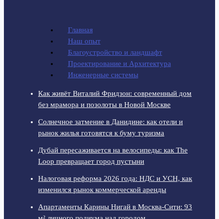
Главная
Наш опыт
Благоустройство и ландшафт
Проектирование и Архитектура
Инженерные системы
Как живёт Виталий Фридзон: современный дом
без мрамора и позолоты в Новой Москве
Солнечное затмение в Данидине: как отели и
рынок жилья готовятся к буму туризма
Дубай пересаживается на велосипеды: как The
Loop превращает город пустыни
Налоговая реформа 2026 года: НДС и УСН, как
изменился рынок коммерческой аренды
Апартаменты Карины Нигай в Москва-Сити: 93
м² личного подиума над городом