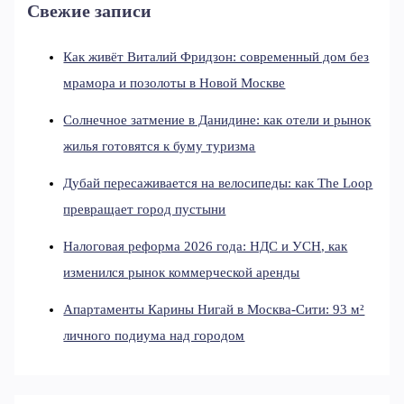
Свежие записи
Как живёт Виталий Фридзон: современный дом без
мрамора и позолоты в Новой Москве
Солнечное затмение в Данидине: как отели и рынок
жилья готовятся к буму туризма
Дубай пересаживается на велосипеды: как The Loop
превращает город пустыни
Налоговая реформа 2026 года: НДС и УСН, как
изменился рынок коммерческой аренды
Апартаменты Карины Нигай в Москва-Сити: 93 м²
личного подиума над городом