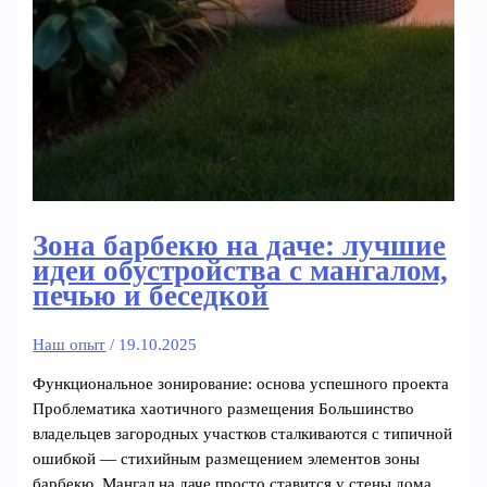
Зона барбекю на даче: лучшие
идеи обустройства с мангалом,
печью и беседкой
Наш опыт
/
19.10.2025
Функциональное зонирование: основа успешного проекта
Проблематика хаотичного размещения Большинство
владельцев загородных участков сталкиваются с типичной
ошибкой — стихийным размещением элементов зоны
барбекю. Мангал на даче просто ставится у стены дома