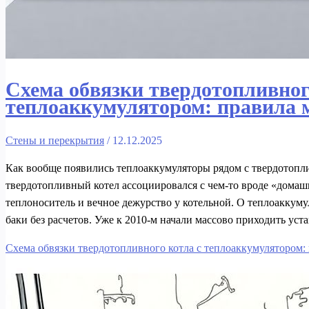
Схема обвязки твердотопливног
теплоаккумулятором: правила 
Стены и перекрытия
/
12.12.2025
Как вообще появились теплоаккумуляторы рядом с твердотопли
твердотопливный котел ассоциировался с чем‑то вроде «домашн
теплоноситель и вечное дежурство у котельной. О теплоаккум
баки без расчетов. Уже к 2010‑м начали массово приходить ус
Схема обвязки твердотопливного котла с теплоаккумулятором: